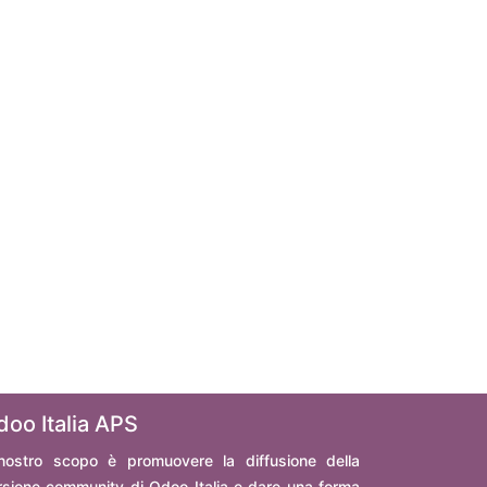
doo Italia APS
 nostro scopo è promuovere la diffusione della
rsione community di Odoo Italia e dare una forma