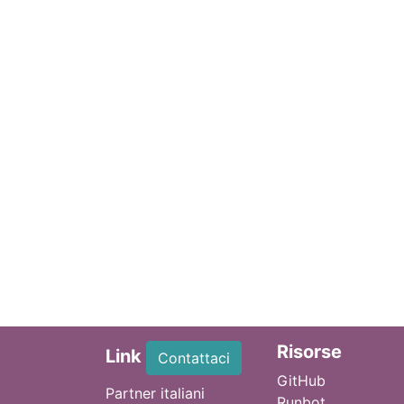
Ri
sorse
Link
Contattaci
GitHub
Partner italiani
Runbot