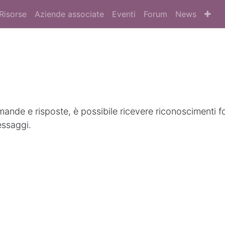
Risorse
Aziende associate
Eventi
Forum
News
nde e risposte, è possibile ricevere riconoscimenti f
essaggi.