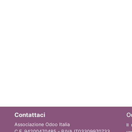
Contattaci
O
Associazione Odoo Italia
Il
C.F. 94200470485 - P.IVA IT03309970733
ve