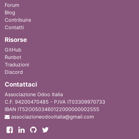
Forum
Blog
Contribuire
Contatti
Ri
sorse
GitHub
Runbot
Traduzioni
Discord
Contattaci
Associazione Odoo Italia
C.F. 94200470485 - P.IVA IT03309970733
IBAN IT52O0503460122000000002555
associazioneodooitalia@gmail.com