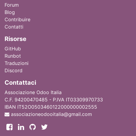
Forum
Blog
Contribuire
Contatti
Ri
sorse
GitHub
Runbot
Traduzioni
Discord
Contattaci
Associazione Odoo Italia
C.F. 94200470485 - P.IVA IT03309970733
IBAN IT52O0503460122000000002555
associazioneodooitalia@gmail.com