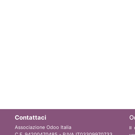
Contattaci
O
Associazione Odoo Italia
Il
C.F. 94200470485 - P.IVA IT03309970733
ve