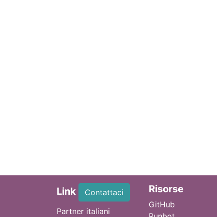
Ri
sorse
Link
Contattaci
GitHub
Partner italiani
Runbot