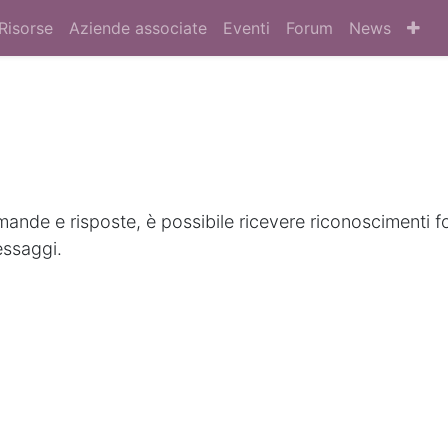
Risorse
Aziende associate
Eventi
Forum
News
nde e risposte, è possibile ricevere riconoscimenti f
essaggi.