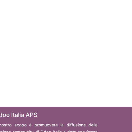
doo Italia APS
 nostro scopo è promuovere la diffusione della
rsione community di Odoo Italia e dare una forma