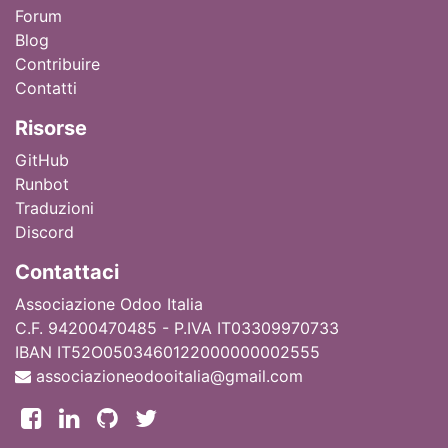
Forum
Blog
Contribuire
Contatti
Ri
sorse
GitHub
Runbot
Traduzioni
Discord
Contattaci
Associazione Odoo Italia
C.F. 94200470485 - P.IVA IT03309970733
IBAN IT52O0503460122000000002555
associazioneodooitalia@gmail.com