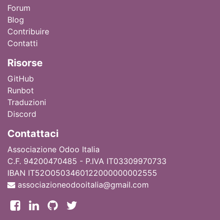
Forum
Blog
Contribuire
Contatti
Ri
sorse
GitHub
Runbot
Traduzioni
Discord
Contattaci
Associazione Odoo Italia
C.F. 94200470485 - P.IVA IT03309970733
IBAN IT52O0503460122000000002555
associazioneodooitalia@gmail.com