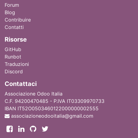
Forum
Blog
Contribuire
Contatti
Ri
sorse
GitHub
Runbot
Traduzioni
Discord
Contattaci
Associazione Odoo Italia
C.F. 94200470485 - P.IVA IT03309970733
IBAN IT52O0503460122000000002555
associazioneodooitalia@gmail.com