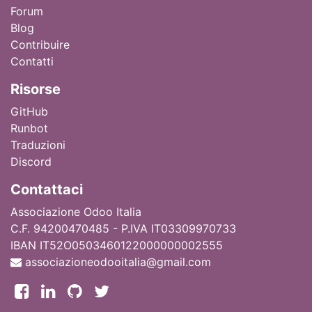
Forum
Blog
Contribuire
Contatti
Ri
sorse
GitHub
Runbot
Traduzioni
Discord
Contattaci
Associazione Odoo Italia
C.F. 94200470485 - P.IVA IT03309970733
IBAN IT52O0503460122000000002555
associazioneodooitalia@gmail.com