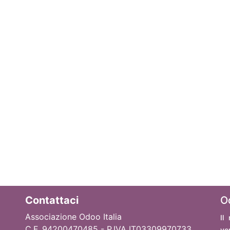
Contattaci
O
Associazione Odoo Italia
Il
C.F. 94200470485 - P.IVA IT03309970733
ve