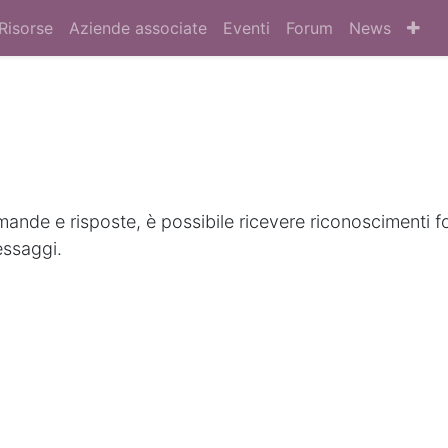
Risorse
Aziende associate
Eventi
Forum
News
nde e risposte, è possibile ricevere riconoscimenti f
essaggi.