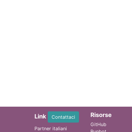
Ri
sorse
Link
Contattaci
GitHub
Partner italiani
Runbot