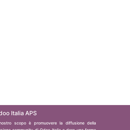
doo Italia APS
 nostro scopo è promuovere la diffusione della
rsione community di Odoo Italia e dare una forma