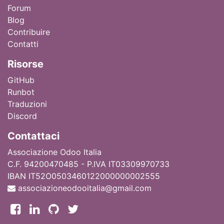
Forum
Blog
Contribuire
Contatti
Ri
sorse
GitHub
Runbot
Traduzioni
Discord
Contattaci
Associazione Odoo Italia
C.F. 94200470485 - P.IVA IT03309970733
IBAN IT52O0503460122000000002555
associazioneodooitalia@gmail.com