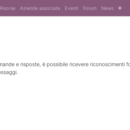
Risorse
Aziende associate
Eventi
Forum
News
nde e risposte, è possibile ricevere riconoscimenti f
essaggi.