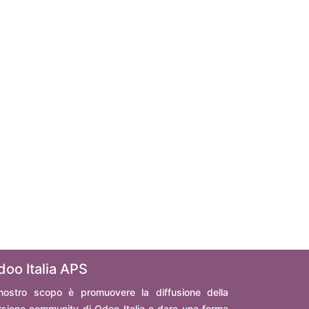
doo Italia APS
 nostro scopo è promuovere la diffusione della
rsione community di Odoo Italia e dare una forma