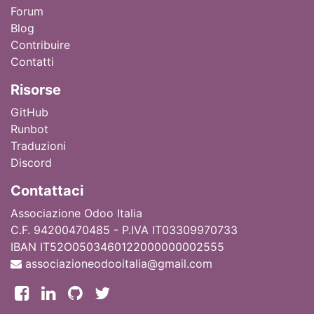
Forum
Blog
Contribuire
Contatti
Ri
sorse
GitHub
Runbot
Traduzioni
Discord
Contattaci
Associazione Odoo Italia
C.F. 94200470485 - P.IVA IT03309970733
IBAN IT52O0503460122000000002555
associazioneodooitalia@gmail.com