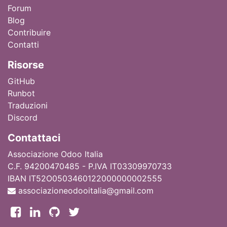
Forum
Blog
Contribuire
Contatti
Ri
sorse
GitHub
Runbot
Traduzioni
Discord
Contattaci
Associazione Odoo Italia
C.F. 94200470485 - P.IVA IT03309970733
IBAN IT52O0503460122000000002555
associazioneodooitalia@gmail.com