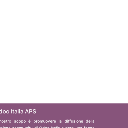
doo Italia APS
 nostro scopo è promuovere la diffusione della
rsione community di Odoo Italia e dare una forma