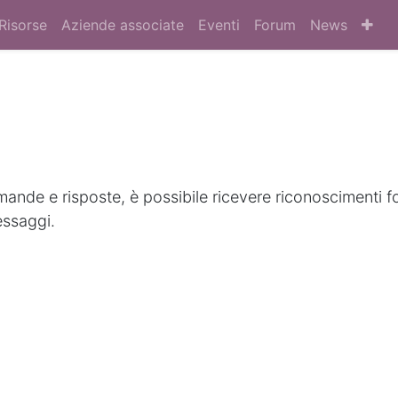
Risorse
Aziende associate
Eventi
Forum
News
nde e risposte, è possibile ricevere riconoscimenti f
essaggi.