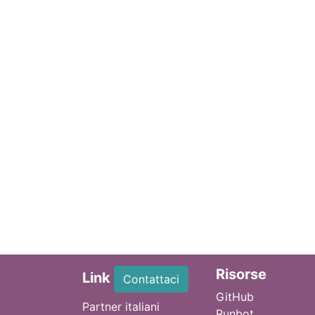
Ri
sorse
Link
Contattaci
GitHub
Partner italiani
Runbot