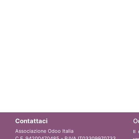
Contattaci
O
Associazione Odoo Italia
Il
C.F. 94200470485 - P.IVA IT03309970733
ve