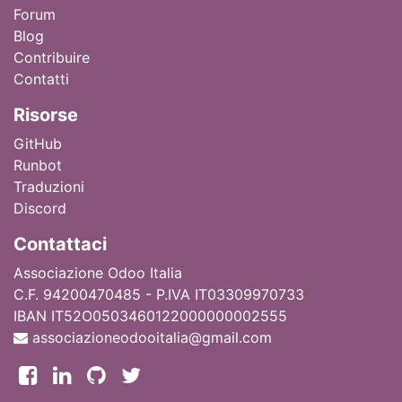
Forum
Blog
Contribuire
Contatti
Ri
sorse
GitHub
Runbot
Traduzioni
Discord
Contattaci
Associazione Odoo Italia
C.F. 94200470485 - P.IVA IT03309970733
IBAN IT52O0503460122000000002555
associazioneodooitalia@gmail.com