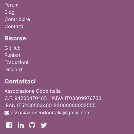
Forum
Blog
Contribuire
Contatti
Ri
sorse
GitHub
Runbot
Traduzioni
Discord
Contattaci
Associazione Odoo Italia
C.F. 94200470485 - P.IVA IT03309970733
IBAN IT52O0503460122000000002555
associazioneodooitalia@gmail.com