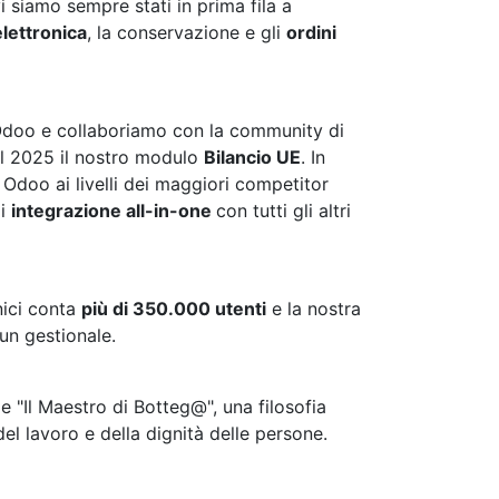
i siamo sempre stati in prima fila a
elettronica
, la conservazione e gli
ordini
n Odoo e collaboriamo con la community di
el 2025 il nostro modulo
Bilancio UE
. In
 Odoo ai livelli dei maggiori competitor
di
integrazione all-in-one
con tutti gli altri
onici conta
più di 350.000 utenti
e la nostra
i un gestionale.
 "Il Maestro di Botteg@", una filosofia
del lavoro e della dignità delle persone.