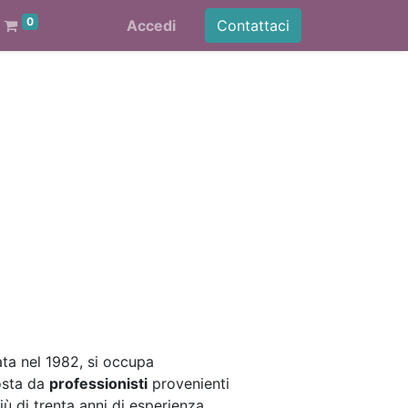
0
Accedi
Contattaci
ata nel 1982, si occupa
osta da
professionisti
provenienti
ù di trenta anni di esperienza