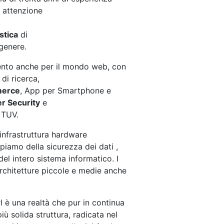
e attenzione
stica
di
genere.
ento anche per il mondo web, con
di ricerca,
erce
, App per Smartphone e
r Security
e
o TUV.
infrastruttura hardware
piamo della sicurezza dei dati ,
del intero sistema informatico. I
 architetture piccole e medie anche
è una realtà che pur in continua
ù solida struttura, radicata nel