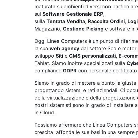
maturata su ambienti diversi con particolar
sul
Software
Gestionale
ERP
,
sulla
Tentata
Vendita
,
Raccolta
Ordini
,
Logi
Magazzino,
Gestione
Picking
e software in 
Oggi Linea Computers è un punto di riferim
la sua
web
agency
dal settore Seo e motori 
sviluppo
Siti
e
CMS
personalizzati
,
E-comm
Tablet. Siamo inoltre specializzati sulla
Cybe
compliance
GDPR
con personale certificat
Siamo in grado di mettere a punto la giusta 
progettando sistemi e reti aziendali. Ci occu
della virtualizzazione e della progettazione 
nostri sistemisti sono in grado di installare
in Cloud.
Possiamo affermare che Linea Computers srl 
crescita affonda le sue basi in una sempre pi