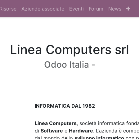
Risorse
Aziende associate
Eventi
Forum
News
Linea Computers srl
Odoo Italia -
INFORMATICA DAL 1982
Linea Computers
, società informatica fond
di
Software
e
Hardware
. L’azienda è comp
dal mondo dello
sviluppo informatico
con pi