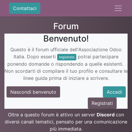
Contattaci
Forum
Benvenuto!
Questo è il forum ufficiale dell'Associazione Odoo
Italia. Dopo esserti
potrai partecipare
registrato
ponendo domande o rispondendo a quelle esistenti.
Non scordarti di compilare il tuo profilo e consultare le
linee guida prima di iniziare a scrivere.
Nascondi benvenuto
Accedi
Registrati
Oltre a questo forum è attivo un server
Discord
con
diversi canali tematici, pensato per una comunicazione
più immediata.