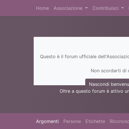
Home
Associazione
Contribuisci
Questo è il forum ufficiale dell'Associaz
Non scordarti di c
Nascondi benvenu
Oltre a questo forum è attivo u
Argomenti
Persone
Etichette
Riconosc