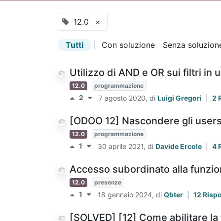
12.0
×
Tutti
|
Con soluzione
Senza soluzion
Utilizzo di AND e OR sui filtri in
12.0
programmazione
2
7 agosto 2020
, di
Luigi Gregori
|
2 
[ODOO 12] Nascondere gli users 
12.0
programmazione
1
30 aprile 2021
, di
Davide Ercole
|
4 
Accesso subordinato alla funzi
12.0
presenze
1
18 gennaio 2024
, di
Qbter
|
12 Risp
[SOLVED] [12] Come abilitare la