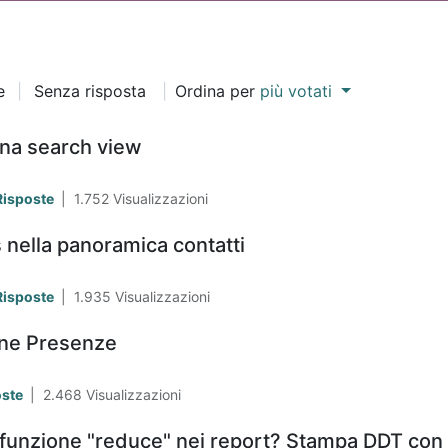
e
|
Senza risposta
|
Ordina per
più votati
 una search view
Risposte
|
1.752
Visualizzazioni
nella panoramica contatti
Risposte
|
1.935
Visualizzazioni
one Presenze
oste
|
2.468
Visualizzazioni
 funzione "reduce" nei report? Stampa DDT con 