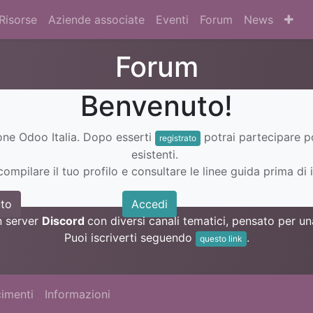
Risorse
Aziende associate
Eventi
Forum
News
Forum
Benvenuto!
ione Odoo Italia. Dopo esserti
potrai partecipare 
registrato
esistenti.
ompilare il tuo profilo e consultare le linee guida prima di i
to
Accedi
n server
Discord
con diversi canali tematici, pensato per 
Puoi iscriverti seguendo
.
questo link
imenti
Informazioni