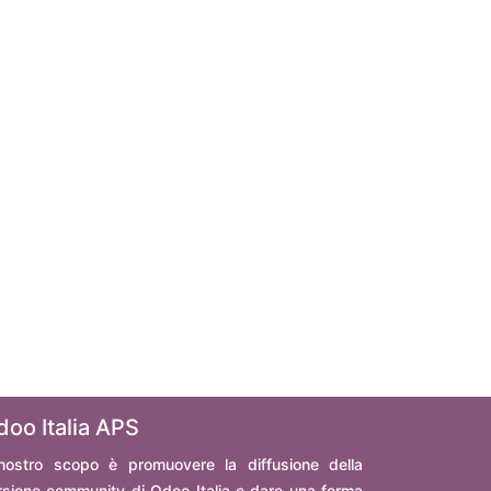
doo Italia APS
 nostro scopo è promuovere la diffusione della
rsione community di Odoo Italia e dare una forma