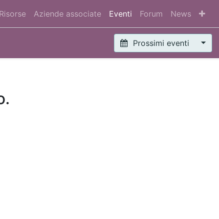
Risorse
Aziende associate
Eventi
Forum
News
Prossimi eventi
o.