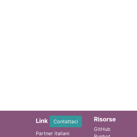
Ri
sorse
Link
Contattaci
GitHub
Partner italiani
Runbot