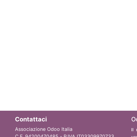
Contattaci
O
Associazione Odoo Italia
Il
C.F. 94200470485 - P.IVA IT03309970733
ve