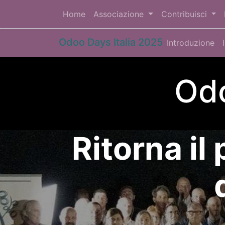
Home
Associazione
Contribuisci
Odoo Days Italia 2025
Introduzione
Odo
Ritorna il