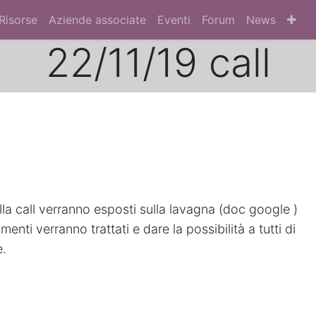
Risorse
Aziende associate
Eventi
Forum
News
22/11/19 call
lla call verranno esposti sulla lavagna (doc google )
enti verranno trattati e dare la possibilità a tutti di
e.