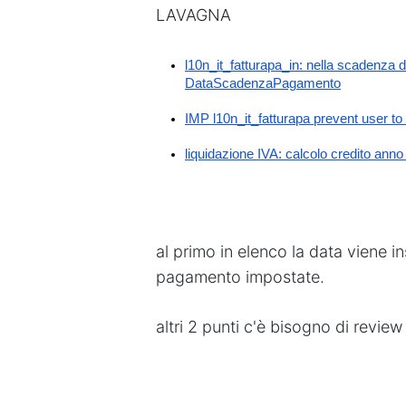
LAVAGNA
l10n_it_fatturapa_in: nella scadenza de
DataScadenzaPagamento
IMP l10n_it_fatturapa prevent user to 
liquidazione IVA: calcolo credito an
al primo in elenco la data viene in
pagamento impostate.
altri 2 punti c'è bisogno di revie