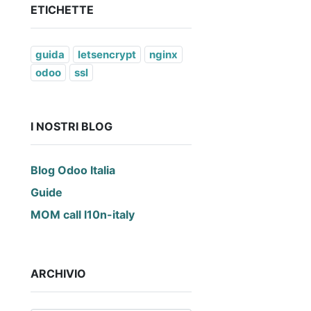
ETICHETTE
guida
letsencrypt
nginx
odoo
ssl
I NOSTRI BLOG
Blog Odoo Italia
Guide
MOM call l10n-italy
ARCHIVIO