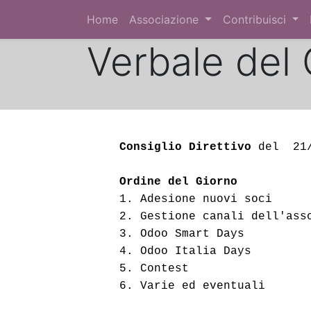
Home
Associazione
Contribuisci
Verbale del 
Consiglio Direttivo
 del  21
Ordine del Giorno
1. Adesione nuovi soci
2. Gestione canali dell'ass
3. Odoo Smart Days
4. Odoo Italia Days
5. Contest 
6. Varie ed eventuali 