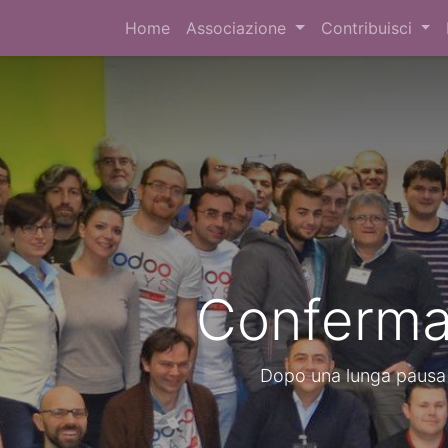
Home
Associazione
Contribuisci
Confermat
Dopo una lunga pausa t