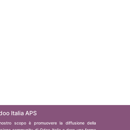
doo Italia APS
 nostro scopo è promuovere la diffusione della
rsione community di Odoo Italia e dare una forma