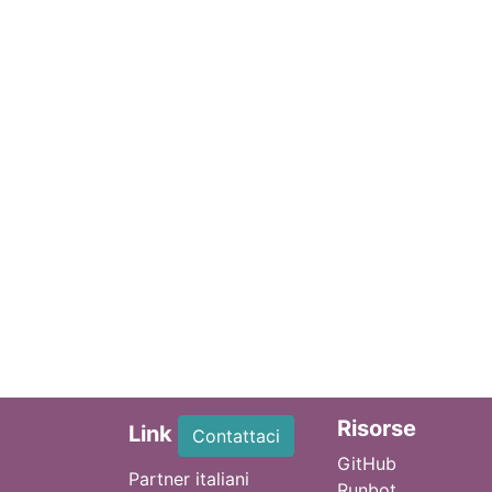
Ri
sorse
Link
Contattaci
GitHub
Partner italiani
Runbot