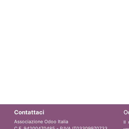
Contattaci
O
Associazione Odoo Italia
Il
C.F. 94200470485 - P.IVA IT03309970733
ve