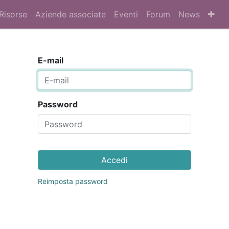
Risorse
Aziende associate
Eventi
Forum
News
E-mail
Password
Accedi
Reimposta password