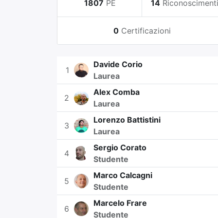
1807
PE
14
Riconosciment
0
Certificazioni
Davide Corio
1
Laurea
Alex Comba
2
Laurea
Lorenzo Battistini
3
Laurea
Sergio Corato
4
Studente
Marco Calcagni
5
Studente
Marcelo Frare
6
Studente