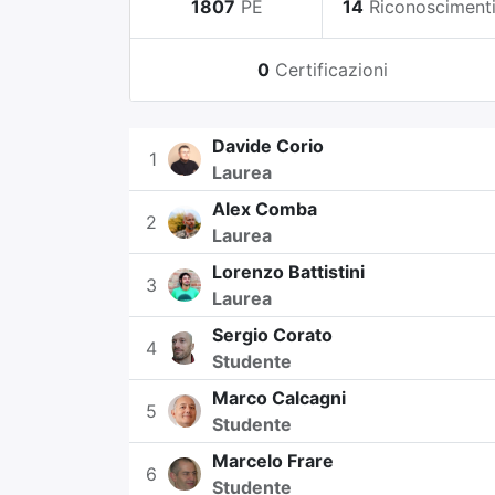
1807
PE
14
Riconosciment
0
Certificazioni
Davide Corio
1
Laurea
Alex Comba
2
Laurea
Lorenzo Battistini
3
Laurea
Sergio Corato
4
Studente
Marco Calcagni
5
Studente
Marcelo Frare
6
Studente