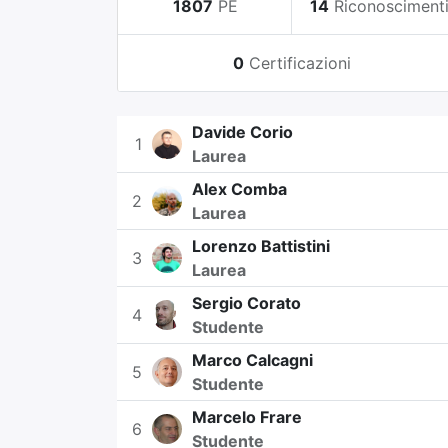
1807
PE
14
Riconosciment
0
Certificazioni
Davide Corio
1
Laurea
Alex Comba
2
Laurea
Lorenzo Battistini
3
Laurea
Sergio Corato
4
Studente
Marco Calcagni
5
Studente
Marcelo Frare
6
Studente