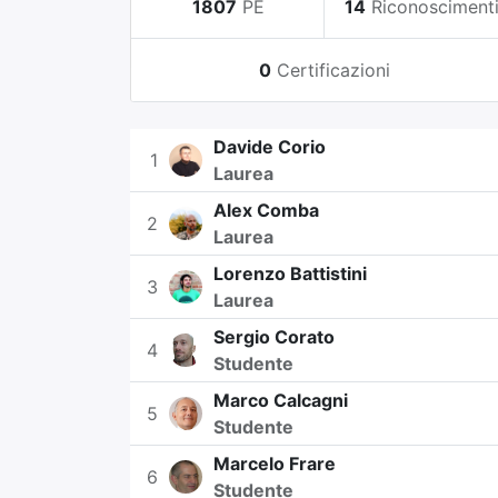
1807
PE
14
Riconosciment
0
Certificazioni
Davide Corio
1
Laurea
Alex Comba
2
Laurea
Lorenzo Battistini
3
Laurea
Sergio Corato
4
Studente
Marco Calcagni
5
Studente
Marcelo Frare
6
Studente