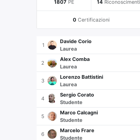
1807
PE
14
Riconosciment
0
Certificazioni
Davide Corio
1
Laurea
Alex Comba
2
Laurea
Lorenzo Battistini
3
Laurea
Sergio Corato
4
Studente
Marco Calcagni
5
Studente
Marcelo Frare
6
Studente