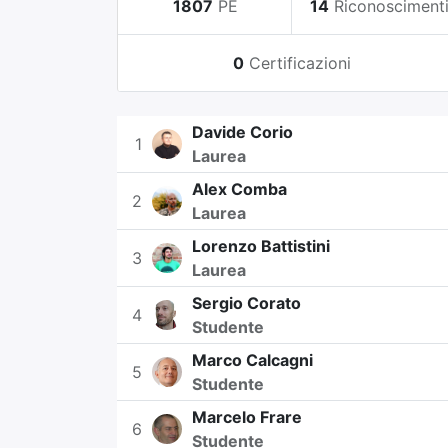
1807
PE
14
Riconosciment
0
Certificazioni
Davide Corio
1
Laurea
Alex Comba
2
Laurea
Lorenzo Battistini
3
Laurea
Sergio Corato
4
Studente
Marco Calcagni
5
Studente
Marcelo Frare
6
Studente