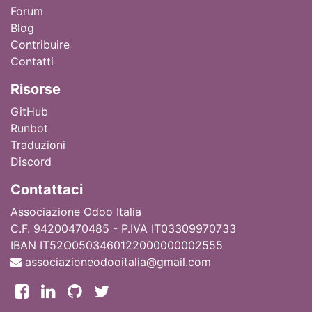
Forum
Blog
Contribuire
Contatti
Ri
sorse
GitHub
Runbot
Traduzioni
Discord
Contattaci
Associazione Odoo Italia
C.F. 94200470485 - P.IVA IT03309970733
IBAN IT52O0503460122000000002555
associazioneodooitalia@gmail.com