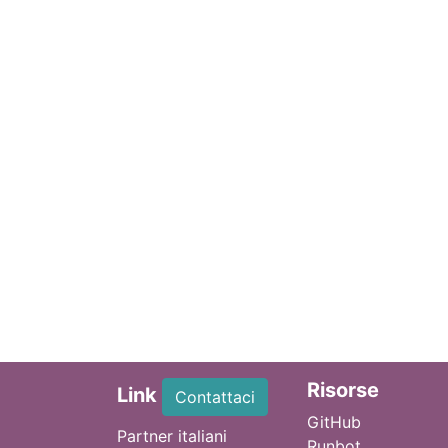
Ri
sorse
Link
Contattaci
GitHub
Partner italiani
Runbot