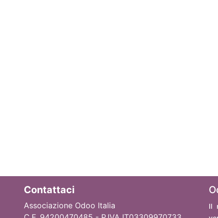
Contattaci
O
Associazione Odoo Italia
Il
C.F. 94200470485 - P.IVA IT03309970733
ve