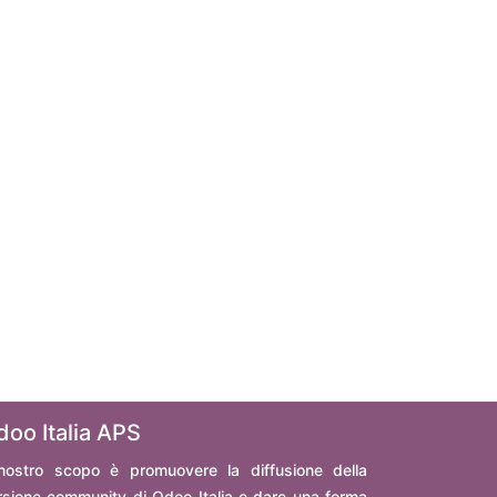
doo Italia APS
 nostro scopo è promuovere la diffusione della
rsione community di Odoo Italia e dare una forma