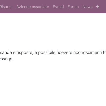
Risorse
Aziende associate
Eventi
Forum
News
nde e risposte, è possibile ricevere riconoscimenti f
essaggi.