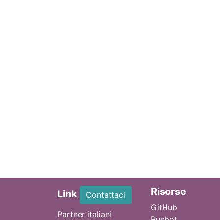
Ri
sorse
Link
Contattaci
GitHub
Partner italiani
Runbot