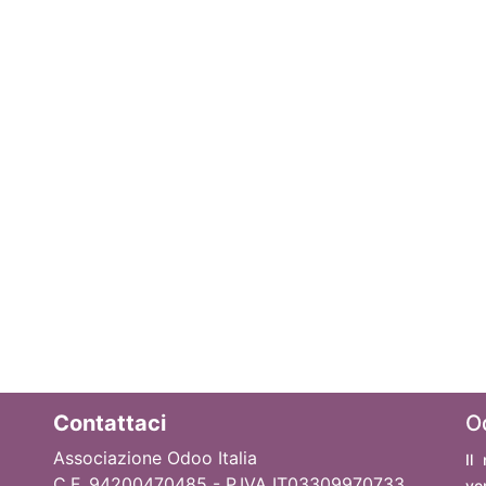
Contattaci
O
Associazione Odoo Italia
Il
C.F. 94200470485 - P.IVA IT03309970733
ve