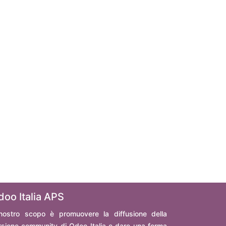
doo Italia APS
 nostro scopo è promuovere la diffusione della
rsione community di Odoo Italia e dare una forma