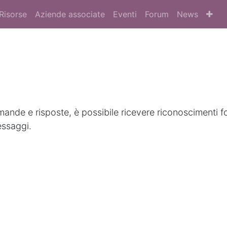
Risorse
Aziende associate
Eventi
Forum
News
nde e risposte, è possibile ricevere riconoscimenti f
essaggi.