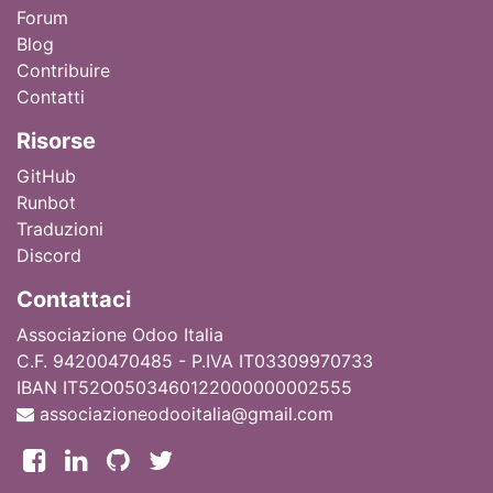
Forum
Blog
Contribuire
Contatti
Ri
sorse
GitHub
Runbot
Traduzioni
Discord
Contattaci
Associazione Odoo Italia
C.F. 94200470485 - P.IVA IT03309970733
IBAN IT52O0503460122000000002555
associazioneodooitalia@gmail.com