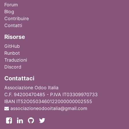
Forum
Blog
Contribuire
Contatti
Ri
sorse
GitHub
Runbot
Traduzioni
Discord
Contattaci
Associazione Odoo Italia
C.F. 94200470485 - P.IVA IT03309970733
IBAN IT52O0503460122000000002555
associazioneodooitalia@gmail.com