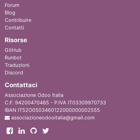
Forum
Blog
Contribuire
Contatti
Ri
sorse
GitHub
Runbot
Traduzioni
Discord
Contattaci
Associazione Odoo Italia
C.F. 94200470485 - P.IVA IT03309970733
IBAN IT52O0503460122000000002555
associazioneodooitalia@gmail.com