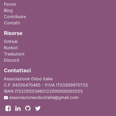
Forum
Blog
Contribuire
Contatti
Ri
sorse
GitHub
Runbot
Traduzioni
Discord
Contattaci
Associazione Odoo Italia
C.F. 94200470485 - P.IVA IT03309970733
IBAN IT52O0503460122000000002555
associazioneodooitalia@gmail.com