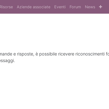
Risorse
Aziende associate
Eventi
Forum
News
nde e risposte, è possibile ricevere riconoscimenti f
essaggi.