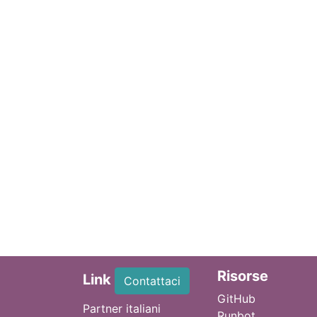
Ri
sorse
Link
Contattaci
GitHub
Partner italiani
Runbot