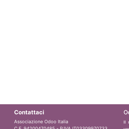
Contattaci
O
Associazione Odoo Italia
Il
C.F. 94200470485 - P.IVA IT03309970733
ve