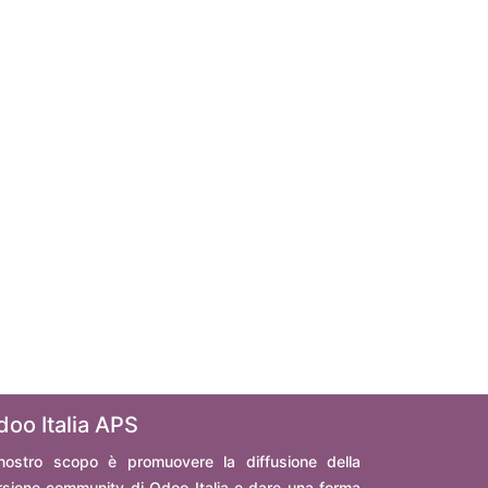
doo Italia APS
 nostro scopo è promuovere la diffusione della
rsione community di Odoo Italia e dare una forma