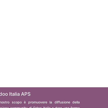
doo Italia APS
 nostro scopo è promuovere la diffusione della
rsione community di Odoo Italia e dare una forma