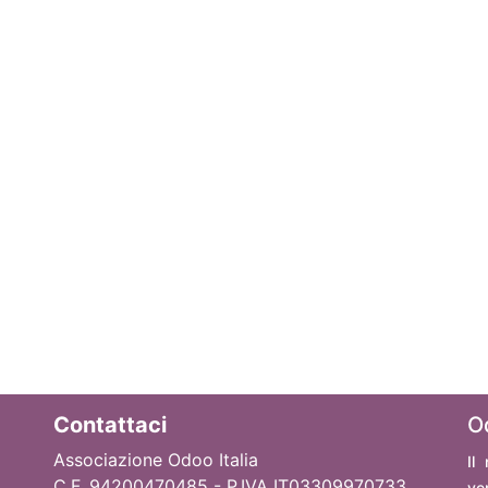
Contattaci
O
Associazione Odoo Italia
Il
C.F. 94200470485 - P.IVA IT03309970733
ve