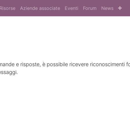
Risorse
Aziende associate
Eventi
Forum
News
nde e risposte, è possibile ricevere riconoscimenti f
essaggi.