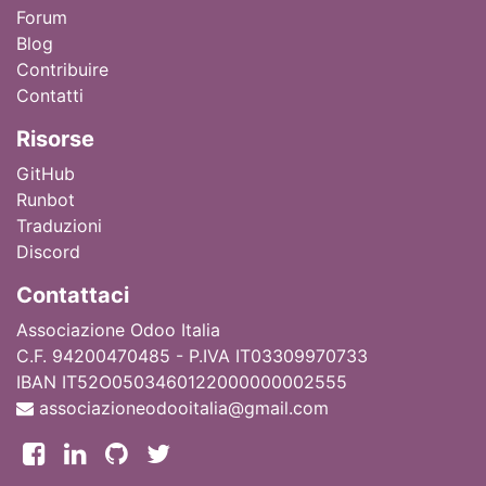
Forum
Blog
Contribuire
Contatti
Ri
sorse
GitHub
Runbot
Traduzioni
Discord
Contattaci
Associazione Odoo Italia
C.F. 94200470485 - P.IVA IT03309970733
IBAN IT52O0503460122000000002555
associazioneodooitalia@gmail.com