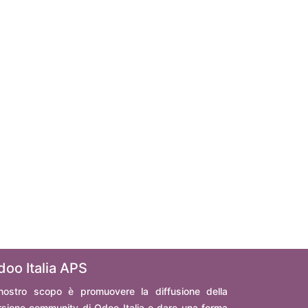
doo Italia APS
 nostro scopo è promuovere la diffusione della
rsione community di Odoo Italia e dare una forma