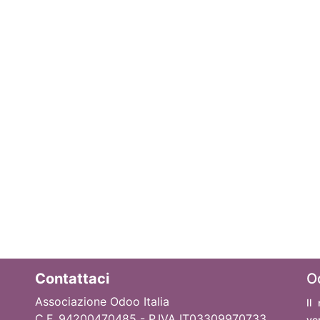
Contattaci
O
Associazione Odoo Italia
Il
C.F. 94200470485 - P.IVA IT03309970733
ve