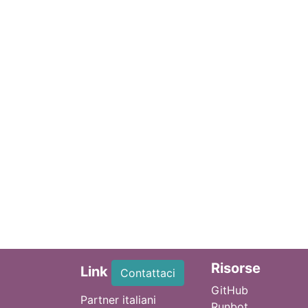
Ri
sorse
Link
Contattaci
GitHub
Partner italiani
Runbot