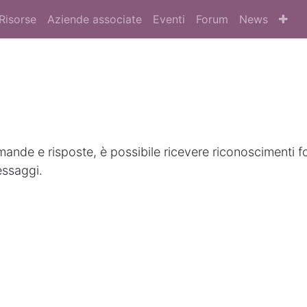
Risorse
Aziende associate
Eventi
Forum
News
nde e risposte, è possibile ricevere riconoscimenti f
essaggi.