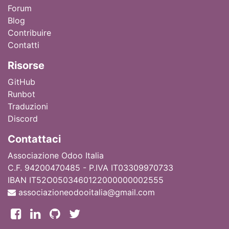
Forum
Blog
Contribuire
Contatti
Ri
sorse
GitHub
Runbot
Traduzioni
Discord
Contattaci
Associazione Odoo Italia
C.F. 94200470485 - P.IVA IT03309970733
IBAN IT52O0503460122000000002555
associazioneodooitalia@gmail.com