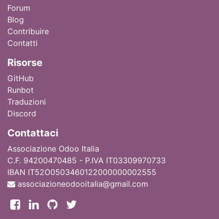
Forum
Blog
Contribuire
Contatti
Ri
sorse
GitHub
Runbot
Traduzioni
Discord
Contattaci
Associazione Odoo Italia
C.F. 94200470485 - P.IVA IT03309970733
IBAN IT52O0503460122000000002555
associazioneodooitalia@gmail.com