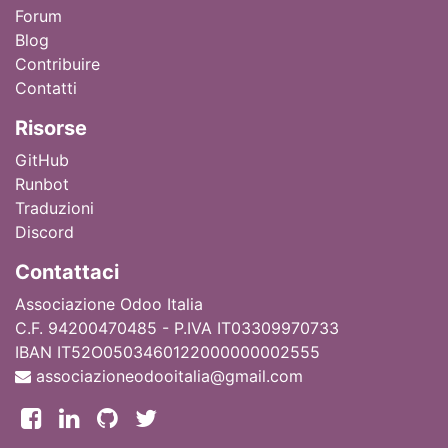
Forum
Blog
Contribuire
Contatti
Ri
sorse
GitHub
Runbot
Traduzioni
Discord
Contattaci
Associazione Odoo Italia
C.F. 94200470485 - P.IVA IT03309970733
IBAN IT52O0503460122000000002555
associazioneodooitalia@gmail.com