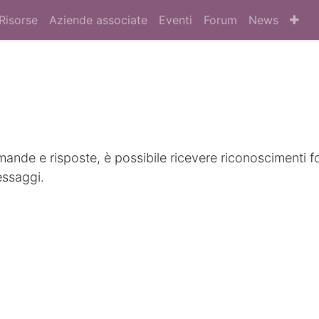
Risorse
Aziende associate
Eventi
Forum
News
nde e risposte, è possibile ricevere riconoscimenti f
essaggi.