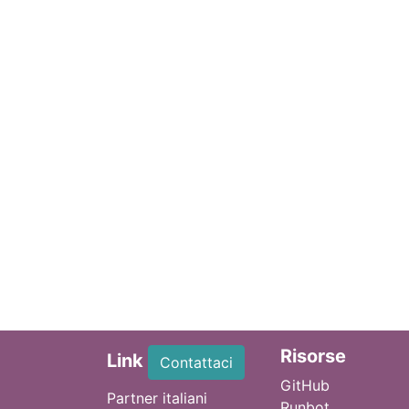
Ri
sorse
Link
Contattaci
GitHub
Partner italiani
Runbot