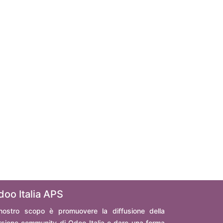
doo Italia APS
 nostro scopo è promuovere la diffusione della
rsione community di Odoo Italia e dare una forma