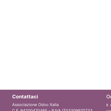
Contattaci
O
Associazione Odoo Italia
Il
C.F. 94200470485 - P.IVA IT03309970733
ve