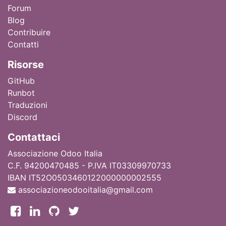
Forum
Blog
Contribuire
Contatti
Ri
sorse
GitHub
Runbot
Traduzioni
Discord
Contattaci
Associazione Odoo Italia
C.F. 94200470485 - P.IVA IT03309970733
IBAN IT52O0503460122000000002555
associazioneodooitalia@gmail.com