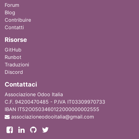
Forum
Blog
Contribuire
Contatti
Ri
sorse
GitHub
Runbot
Traduzioni
Discord
Contattaci
Associazione Odoo Italia
C.F. 94200470485 - P.IVA IT03309970733
IBAN IT52O0503460122000000002555
associazioneodooitalia@gmail.com